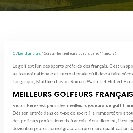
/
Les champions
/ Qui sont les meilleurs joueurs de golf français ?
Le golf est l’un des sports préférés des français. C’est un spo
au tournoi nationale et internationale où il devra faire néc
Langasque, Matthieu Pavon, Romain Wattel, et Hubert Benj
MEILLEURS GOLFEURS FRANÇAIS
Victor Perez est parmi les
meilleurs joueurs de golf fran
Dès son entrée dans ce type de sport, il a remporté trois to
des golfeurs professionnels français. Actuellement, il est 
devient un professionnel grâce à sa première qualification d