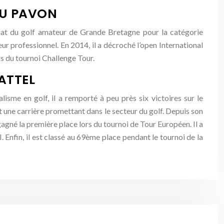
EU PAVON
onnat du golf amateur de Grande Bretagne pour la catégorie
ur professionnel. En 2014, il a décroché l’open International
rs du tournoi Challenge Tour.
ATTEL
isme en golf, il a remporté à peu près six victoires sur le
ant une carrière promettant dans le secteur du golf. Depuis son
gagné la première place lors du tournoi de Tour Européen. Il a
 Enfin, il est classé au 69ème place pendant le tournoi de la