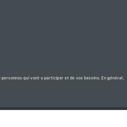
e personnes qui vont y participer et de vos besoins. En général,