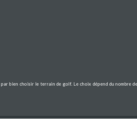
par bien choisir le terrain de golf. Le choix dépend du nombre d
Des conseils pour participer au golf