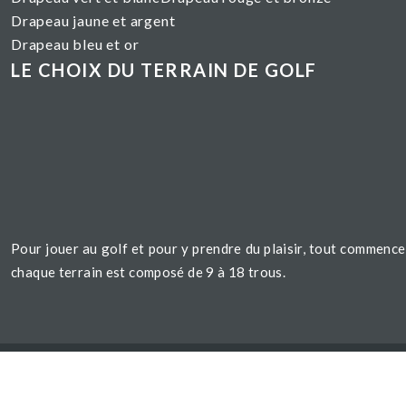
Drapeau jaune et argent
Drapeau bleu et or
LE CHOIX DU TERRAIN DE GOLF
Pour jouer au golf et pour y prendre du plaisir, tout commence 
chaque terrain est composé de 9 à 18 trous.