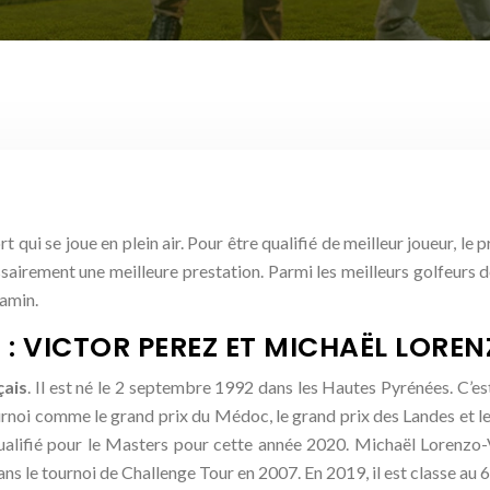
rt qui se joue en plein air. Pour être qualifié de meilleur joueur, le
essairement une meilleure prestation. Parmi les meilleurs golfeurs
amin.
 : VICTOR PEREZ ET MICHAËL LORE
çais
. Il est né le 2 septembre 1992 dans les Hautes Pyrénées. C’est
urnoi comme le grand prix du Médoc, le grand prix des Landes et le 
qualifié pour le Masters pour cette année 2020. Michaël Lorenzo-V
ans le tournoi de Challenge Tour en 2007. En 2019, il est classe a