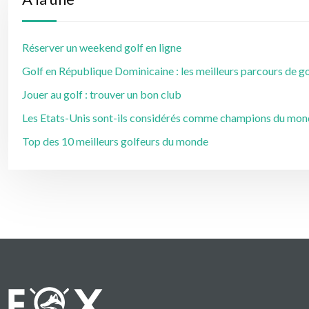
Réserver un weekend golf en ligne
Golf en République Dominicaine : les meilleurs parcours de go
Jouer au golf : trouver un bon club
Les Etats-Unis sont-ils considérés comme champions du mond
Top des 10 meilleurs golfeurs du monde