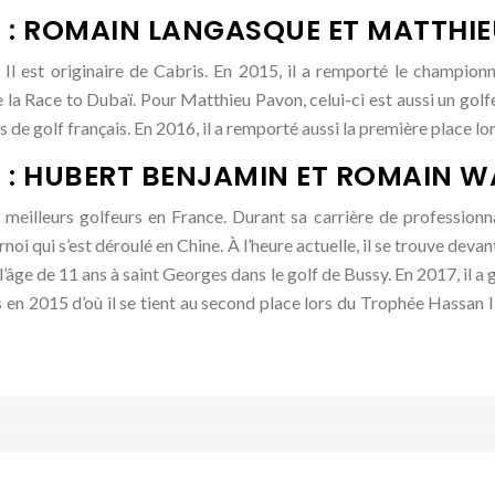
S : ROMAIN LANGASQUE ET MATTHI
. Il est originaire de Cabris. En 2015, il a remporté le champi
e la Race to Dubaï. Pour Matthieu Pavon, celui-ci est aussi un golfe
s de golf français. En 2016, il a remporté aussi la première place lo
 : HUBERT BENJAMIN ET ROMAIN W
meilleurs golfeurs en France. Durant sa carrière de professionnal
urnoi qui s’est déroulé en Chine. À l’heure actuelle, il se trouve dev
l’âge de 11 ans à saint Georges dans le golf de Bussy. En 2017, il a 
en 2015 d’où il se tient au second place lors du Trophée Hassan II.