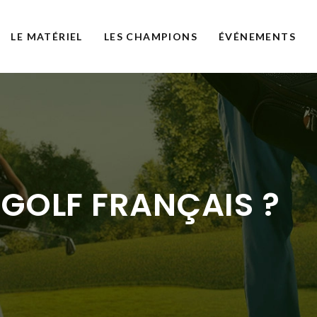
LE MATÉRIEL
LES CHAMPIONS
ÉVÉNEMENTS
 GOLF FRANÇAIS ?